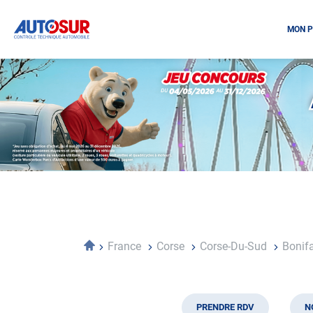
MON P
Opération
spéciale
Mai
-
Décembre
2026
-
Locations
Accueil
France
Corse
Corse-Du-Sud
Bonif
PRENDRE RDV
N