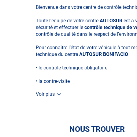
Bienvenue dans votre centre de contrôle techn
Toute l’équipe de votre centre
AUTOSUR
est à 
sécurité et effectuer le
contrôle technique de v
contrôle de qualité dans le respect de l’enviro
Pour connaître l’état de votre véhicule à tout 
technique du centre
AUTOSUR BONIFACIO
:
• le contrôle technique obligatoire
• la contre-visite
Voir plus
• le contrôle pollution
• le contrôle des véhicules hybrides ou électriq
• le contrôle technique des véhicules GPL/Gaz*
NOUS TROUVER
• le contrôle de la Catégorie L (moto, scooter, m