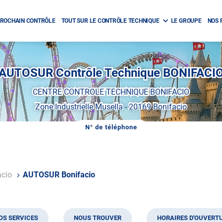
ROCHAIN CONTRÔLE
TOUT SUR LE CONTRÔLE TECHNIQUE
LE GROUPE
NOS 
AUTOSUR Contrôle Technique BONIFACI
CENTRE CONTROLE TECHNIQUE BONIFACIO
Zone Industrielle Musella
-
20169 Bonifacio
N° de téléphone
AFFICHER
LE
NUMÉRO
DE
TÉLÉPHONE
DU
acio
AUTOSUR Bonifacio
CENTRE
AUTOSUR
BONIFACIO
OS SERVICES
NOUS TROUVER
HORAIRES D'OUVERT