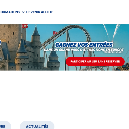
FORMATIONS
DEVENIR AFFILIE
O
PARTICIPER AU JEU SANS RESERVER
PARTICIPER
AU
JEU
SANS
RESERVER
URE
ACTUALITÉS