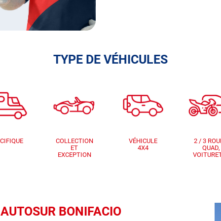
TYPE DE VÉHICULES
CIFIQUE
COLLECTION
VÉHICULE
2 / 3 ROU
ET
4X4
QUAD,
EXCEPTION
VOITURE
ue AUTOSUR BONIFACIO