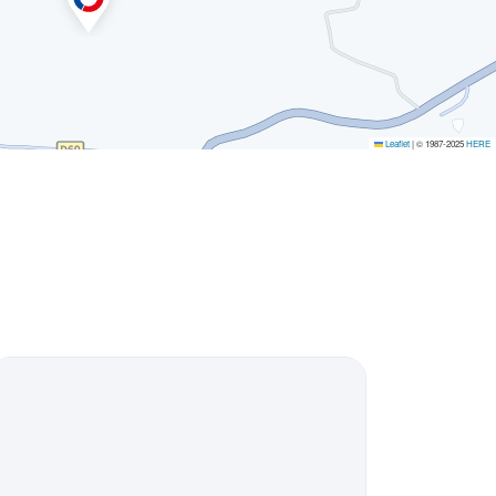
Leaflet
|
© 1987-2025
HERE