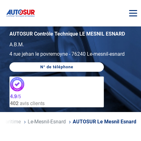
AUTOSUR
AUTOSUR Contrôle Technique LE MESNIL ESNARD
A.B.M.
4 rue jehan le povremoyne
-
76240 Le-mesnil-esnard
N° de téléphone
AFFICHER
LE
NUMÉRO
DE
TÉLÉPHONE
DU
4.9
/5
CENTRE
402
avis clients
AUTOSUR
LE
MESNIL
ESNARD
-Maritime
Le-Mesnil-Esnard
AUTOSUR Le Mesnil Esnard