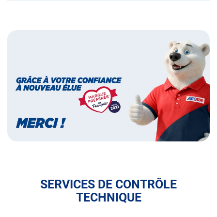
Bannières
Bannière
marque
préférée
des
français
SERVICES DE CONTRÔLE
TECHNIQUE