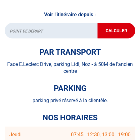
Voir l'itinéraire depuis :
CALCULER
JUSQU'AU
Départ
POINT
DE
VENTE
PAR TRANSPORT
AUTOSUR
LE
MESNIL
Face E.Leclerc Drive, parking Lidl, Noz - à 50M de l'ancien
ESNARD
centre
PARKING
parking privé réservé à la clientèle.
NOS HORAIRES
Horaires
Jeudi
07:45
-
12:30
13:00
-
19:00