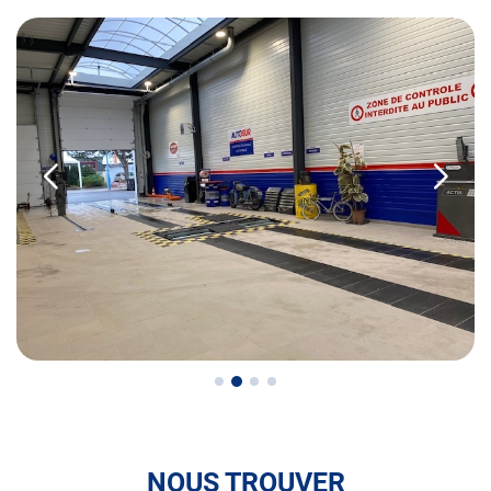
• Le contrôle de la Catégorie L (moto, scooter, mobylette, 3
roues, quad, voiturette, voiture sans permis)
• le pré-contrôle ou pré-visite contrôle technique
N’attendez plus pour votre sécurité et faire vérifier votre
véhicule : Prenez RDV dans votre centre de contrôle
technique.
Ce centre est référencé "AUTOSUR CLASSIC" pour vous
garantir une approche respectueuse et attentionnée de
vos véhicules de collection. Partenaire FFVE.
A très bientôt chez AUTOSUR LE-MESNIL-ESNARD.
RETROUVEZ NOUS SUR NOTRE PAGE FACEBOOK
http://www.facebook.com/pages/Autosur/1585375325053
Adhérent à l'UCAF - Association des Commerçants et
Artisans
NOUS TROUVER