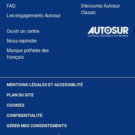
FAQ
Découvrez Autosur
Classic
Les engagements Autosur
Ouvrir un centre
Nous rejoindre
Marque préférée des
français
(OUVRE
MENTIONS LÉGALES ET ACCESSIBLITÉ
DANS
PLAN DU SITE
UNE
NOUVELLE
(OUVRE
COOKIES
FENÊTRE)
DANS
(OUVRE
CONFIDENTIALITÉ
UNE
DANS
NOUVELLE
GÉRER MES CONSENTEMENTS
UNE
FENÊTRE)
NOUVELLE