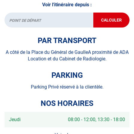
Voir l'itinéraire depuis :
CALCULER
JUSQU'AU
Départ
POINT
DE
VENTE
PAR TRANSPORT
AUTOSUR
FÉCAMP
A côté de la Place du Général de GaulleA proximité de ADA
Location et du Cabinet de Radiologie.
PARKING
Parking Privé réservé à la clientèle.
NOS HORAIRES
Horaires
Jeudi
08:00
-
12:00
13:30
-
18:00
d'ouverture
d'aujourd'hui