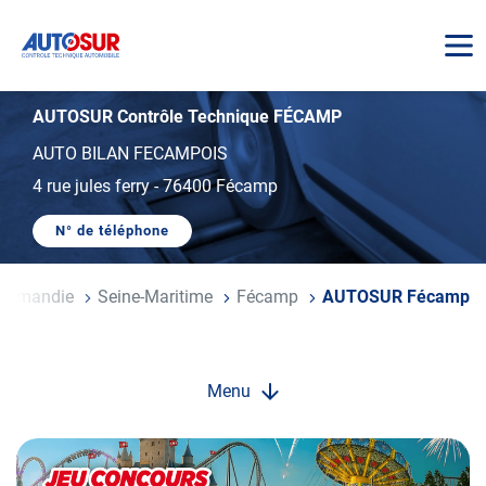
AUTOSUR
AUTOSUR Contrôle Technique FÉCAMP
AUTO BILAN FECAMPOIS
4 rue jules ferry
-
76400 Fécamp
N° de téléphone
AFFICHER
LE
NUMÉRO
DE
ormandie
Seine-Maritime
Fécamp
AUTOSUR Fécamp
TÉLÉPHONE
DU
CENTRE
AUTOSUR
FÉCAMP
Menu
Opération
spéciale