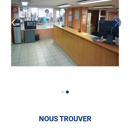
• le contrôle technique des véhicules GPL/Gaz*
• le pré-contrôle contrôle technique ou contrôle technique
volontaire / partiel
N’attendez plus pour votre sécurité et faire vérifier votre
véhicule : Prenez RDV dans votre
centre de contrôle
technique.
A très bientôt chez
AUTOSUR FÉCAMP
.
*Prestation à vérifier auprès du centre
NOUS TROUVER