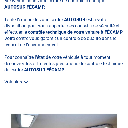
Bienvenue dans votre centre de contrôle technique
AUTOSUR FÉCAMP.
Toute l’équipe de votre centre
AUTOSUR
est à votre
disposition pour vous apporter des conseils de sécurité et
effectuer le
contrôle technique de votre voiture à FÉCAMP
.
Votre centre vous garantit un contrôle de qualité dans le
respect de l’environnement.
Pour connaître l’état de votre véhicule à tout moment,
découvrez les différentes prestations de contrôle technique
du centre
AUTOSUR FÉCAMP
:
Voir plus
• le contrôle technique obligatoire
• la contre-visite
• le contrôle pollution
• le contrôle des véhicules hybrides ou électriques