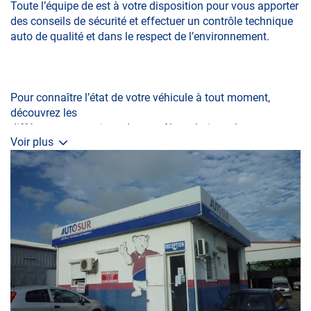
Toute l’équipe de est à votre disposition pour vous apporter
des conseils de sécurité et effectuer un contrôle technique
auto de qualité et dans le respect de l’environnement.
Pour connaître l’état de votre véhicule à tout moment,
découvrez les
différentes prestations de contrôle technique du centre
Voir plus
Autosur :
La visite initiale
La Contre-visite
Le Contrôle Complémentaire pollution
Le Contrôle Technique des véhicules spécifiques
Le contrôle de la Catégorie L (moto, scooter,
mobylette, 3 roues, quad, voiturette, voiture sans
permis)
Le Contrôle Technique volontaire total ou partiel