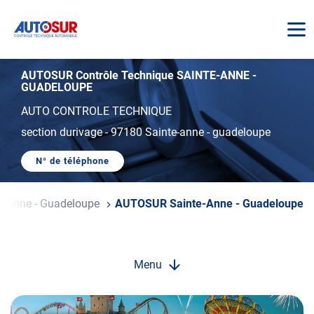
AUTOSUR
AUTOSUR Contrôle Technique SAINTE-ANNE -
GUADELOUPE
AUTO CONTROLE TECHNIQUE
section durivage
-
97180 Sainte-anne - guadeloupe
N° de téléphone
AFFICHER
LE
NUMÉRO
DE
e-Anne - Guadeloupe
AUTOSUR Sainte-Anne - Guadeloupe
TÉLÉPHONE
DU
CENTRE
AUTOSUR
SAINTE-
ANNE
Menu
-
GUADELOUPE
Opération