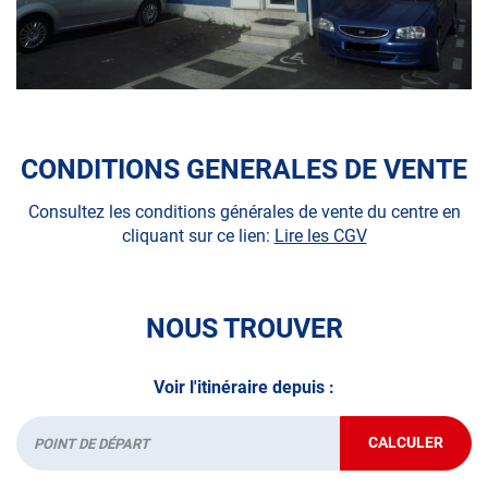
N’attendez plus pour prendre soin de votre auto et
demandez un RDV dans votre centre Autosur avant de
partir en voyage.
CONDITIONS GENERALES DE VENTE
A très bientôt chez .
Consultez les conditions générales de vente du centre en
cliquant sur ce lien:
Lire les CGV
NOUS TROUVER
Voir l'itinéraire depuis :
CALCULER
JUSQU'AU
Départ
POINT
DE