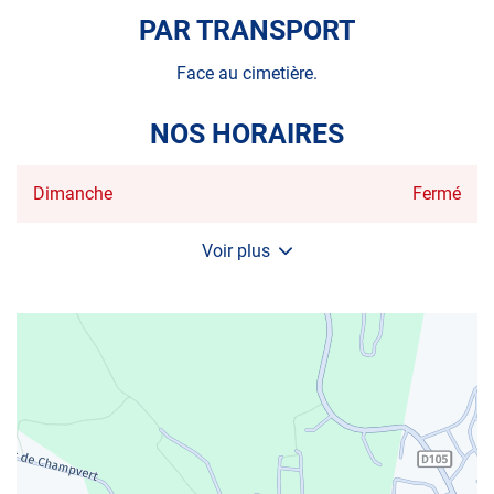
VENTE
PAR TRANSPORT
AUTOSUR
SAINTE-
ANNE
Face au cimetière.
-
GUADELOU
NOS HORAIRES
Horaires
Dimanche
Fermé
d'ouverture
d'aujourd'hui
Voir plus
et
les
horaires
d'ouverture
du
centre
AUTOSUR
SAINTE-
ANNE
-
GUADELOUPE