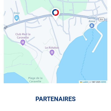
Leaflet
|
© 1987-2025
HERE
PARTENAIRES