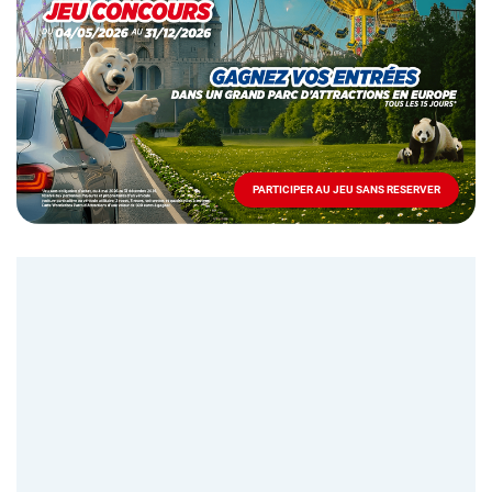
spéciale
Mai
-
Décembre
2026
-
Locations
PARTICIPER AU JEU SANS RESERVER
PARTICIPER
AU
JEU
SANS
RESERVER