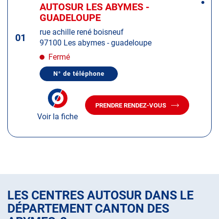
Plus
sur
AUTOSUR LES ABYMES -
Centre
d'op
la
GUADELOUPE
:
touche
rue achille rené boisneuf
ENTRÉE
01
97100 Les abymes - guadeloupe
pour
obtenir
Fermé
de
N° de téléphone
plus
AFFICHER
LE
amples
NUMÉRO
informations
DE
PRENDRE RENDEZ-VOUS
TÉLÉPHONE
AVEC
DU
Voir la fiche
LE
CENTRE
CENTRE
AUTOSUR
AUTOSUR
LES
ABYMES
LES
-
ABYMES
GUADELOUPE
-
GUADELOUPE
LES CENTRES AUTOSUR DANS LE
DÉPARTEMENT CANTON DES