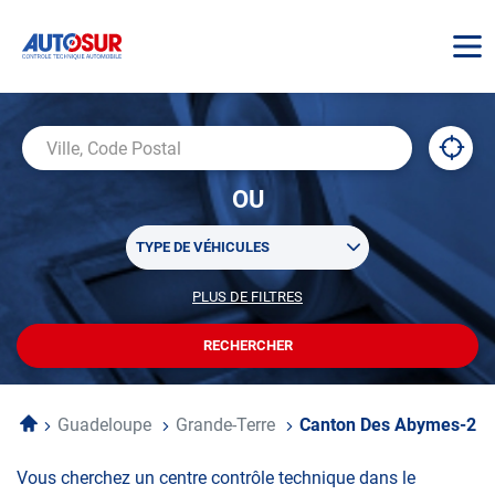
AUTOSUR
À
,
Ville,
proxi
trouv
Code
OU
un
Postal
centr
Sélectionner
AUTO
TYPE DE VÉHICULES
un
ou
PLUS DE FILTRES
POUR
plusieurs
PERSONNALISER
filtre(s)
VOTRE
RECHERCHER
UN
RECHERCHE
de
CENTRE
recherche
AUTOSUR
Accueil
Guadeloupe
Grande-Terre
Canton Des Abymes-2
Vous cherchez un centre contrôle technique dans le