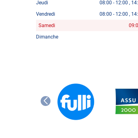
Jeudi
08:00
-
12:00
14
Vendredi
08:00
-
12:00
14
Samedi
09:
Horaires
d'ouverture
Dimanche
d'aujourd'hui
FULLI
ASSU
2000