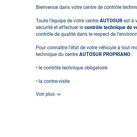
Bienvenue dans votre centre de contrôle techn
Toute l’équipe de votre centre
AUTOSUR
est à 
sécurité et effectuer le
contrôle technique de 
contrôle de qualité dans le respect de l’enviro
Pour connaître l’état de votre véhicule à tout 
technique du centre
AUTOSUR PROPRIANO
:
• le contrôle technique obligatoire
• la contre-visite
Voir plus
• le contrôle pollution
• le contrôle des véhicules hybrides ou électriq
• le contrôle technique des véhicules GPL/Gaz*
• le contrôle de la Catégorie L (moto, scooter, m