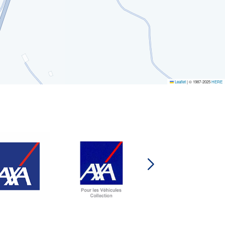
Leaflet
|
© 1987-2025
HERE
AXA
COLLECTION