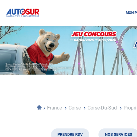
MON P
Opération
spéciale
Mai
-
Décembre
2026
-
Locations
Accueil
France
Corse
Corse-Du-Sud
Propr
PRENDRE RDV
NOS SERVICES