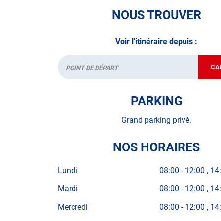
NOUS TROUVER
• le pré-contrôle contrôle technique ou contrôle 
N’attendez plus pour votre sécurité et faire vér
Voir l'itinéraire depuis :
contrôle technique.
CA
Départ
A très bientôt chez
AUTOSUR PROPRIANO
.
*Prestation à vérifier auprès du centre
PARKING
Grand parking privé.
NOS HORAIRES
Lundi
08:00
-
12:00
14
Mardi
08:00
-
12:00
14
Mercredi
08:00
-
12:00
14