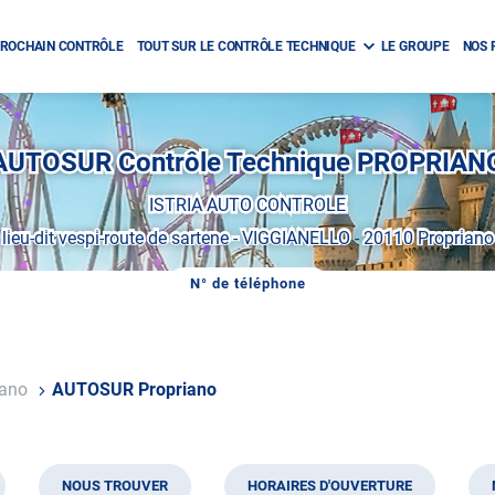
ROCHAIN CONTRÔLE
TOUT SUR LE CONTRÔLE TECHNIQUE
LE GROUPE
NOS 
AUTOSUR Contrôle Technique PROPRIAN
ISTRIA AUTO CONTROLE
lieu-dit vespi-route de sartene
-
VIGGIANELLO
-
20110 Propriano
N° de téléphone
AFFICHER
LE
NUMÉRO
DE
TÉLÉPHONE
DU
iano
AUTOSUR Propriano
CENTRE
AUTOSUR
PROPRIANO
NOUS TROUVER
HORAIRES D'OUVERTURE