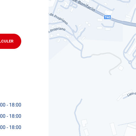
technique volontaire / partiel
ifier votre véhicule : Prenez RDV dans votre
centre de
LCULER
JUSQU'AU
POINT
DE
VENTE
AUTOSUR
PROPRIANO
:00
-
18:00
:00
-
18:00
:00
-
18:00