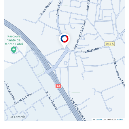
Leaflet
|
© 1987-2025
HERE