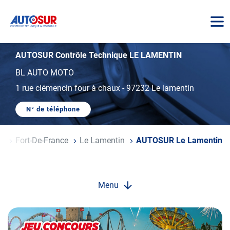
AUTOSUR
AUTOSUR Contrôle Technique LE LAMENTIN
BL AUTO MOTO
1 rue clémencin four à chaux
-
97232 Le lamentin
N° de téléphone
AFFICHER
LE
NUMÉRO
DE
ue
Fort-De-France
Le Lamentin
AUTOSUR Le Lamentin
TÉLÉPHONE
DU
CENTRE
AUTOSUR
LE
LAMENTIN
Menu
Opération
spéciale