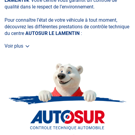
LAMENTIN
. Votre centre vous garantit un contrôle de
qualité dans le respect de l’environnement.
Pour connaître l’état de votre véhicule à tout moment,
découvrez les différentes prestations de contrôle technique
du centre
AUTOSUR LE LAMENTIN
:
Voir plus
• le contrôle technique obligatoire
• la contre-visite
• le contrôle pollution
• le contrôle des véhicules hybrides ou électriques
• le contrôle technique des véhicules GPL/Gaz*
• le contrôle de la Catégorie L (moto, scooter, mobylette, 3
roues, quad, voiturette, voiture sans permis)
• le pré-contrôle contrôle technique ou contrôle technique