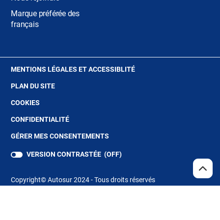
Marque préférée des
français
(OUVRE
MENTIONS LÉGALES ET ACCESSIBLITÉ
DANS
PLAN DU SITE
UNE
NOUVELLE
(OUVRE
COOKIES
FENÊTRE)
DANS
(OUVRE
CONFIDENTIALITÉ
UNE
DANS
NOUVELLE
GÉRER MES CONSENTEMENTS
UNE
FENÊTRE)
NOUVELLE
VERSION CONTRASTÉE (
OFF
)
FENÊTRE)
REMO
(NAV
EN
Copyright© Autosur 2024 - Tous droits réservés
HAUT
DE
PAGE
Store Locator
(ouvre
dans