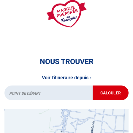
volontaire / partiel
N’attendez plus pour votre sécurité et faire vérifier votre
véhicule : Prenez RDV dans votre
centre de contrôle
technique.
A très bientôt chez
AUTOSUR LE LAMENTIN
.
*Prestation à vérifier auprès du centre
NOUS TROUVER
Voir l'itinéraire depuis :
CALCULER
JUSQU'AU
Départ
POINT
DE
VENTE
AUTOSUR
LE
LAMENTIN