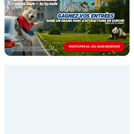
Mai
-
Décembre
2026
-
Locations
PARTICIPER AU JEU SANS RESERVER
PARTICIPER
AU
JEU
SANS
RESERVER