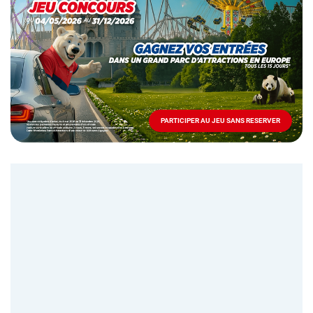
spéciale
Mai
-
Décembre
2026
-
Locations
PARTICIPER AU JEU SANS RESERVER
PARTICIPER
AU
JEU
SANS
RESERVER