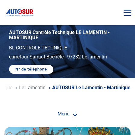
AUTOSUR
AUTOSUR Contrôle Technique LE LAMENTIN -
MARTINIQUE
BL CONTROLE TECHNIQUE
carrefour Sarraut Bochète
-
97232 Le lamentin
N° de téléphone
AFFICHER
LE
NUMÉRO
DE
inique
Le Lamentin
AUTOSUR Le Lamentin - Martinique
TÉLÉPHONE
DU
CENTRE
AUTOSUR
LE
LAMENTIN
Menu
-
MARTINIQUE
Opération