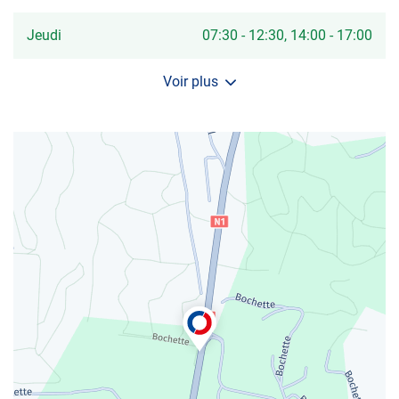
LE
LAMENTIN
-
Horaires
Jeudi
07:30
-
12:30
14:00
-
17:00
MARTINIQU
d'ouverture
d'aujourd'hui
Voir plus
et
les
horaires
d'ouverture
du
centre
AUTOSUR
LE
LAMENTIN
-
MARTINIQUE