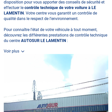
disposition pour vous apporter des conseils de sécurité et
effectuer le
contrôle technique de votre voiture à LE
LAMENTIN
. Votre centre vous garantit un contrôle de
qualité dans le respect de l’environnement.
Pour connaître l’état de votre véhicule à tout moment,
découvrez les différentes prestations de contrôle technique
du centre
AUTOSUR LE LAMENTIN
:
Voir plus
• le contrôle technique obligatoire
• la contre-visite
• le contrôle pollution
• le contrôle des véhicules hybrides ou électriques
• le contrôle technique des véhicules GPL/Gaz*
• le pré-contrôle contrôle technique ou contrôle technique