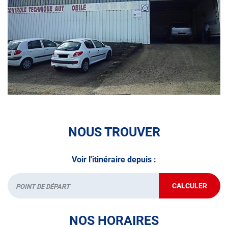
volontaire / partiel
N’attendez plus pour votre sécurité et faire vérifier votre
véhicule : Prenez RDV dans votre
centre de contrôle
technique.
A très bientôt chez
AUTOSUR LE LAMENTIN -
MARTINIQUE
.
*Prestation à vérifier auprès du centre
NOUS TROUVER
Voir l'itinéraire depuis :
CALCULER
JUSQU'AU
Départ
POINT
DE
VENTE
NOS HORAIRES
AUTOSUR