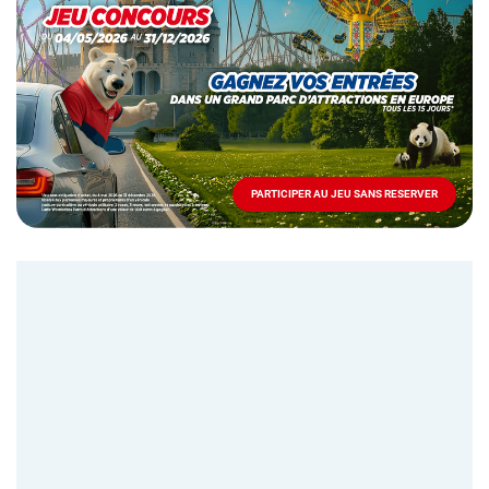
spéciale
Mai
-
Décembre
2026
-
Locations
PARTICIPER AU JEU SANS RESERVER
PARTICIPER
AU
JEU
SANS
RESERVER