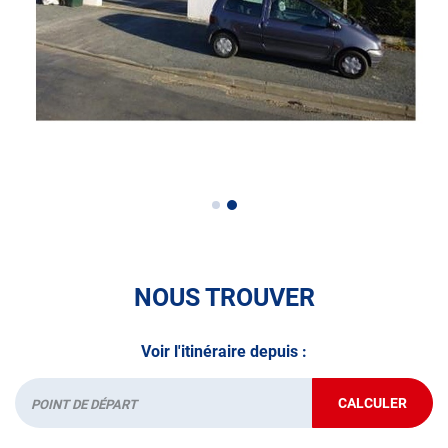
• le pré-contrôle contrôle technique ou contrôle technique
volontaire / partiel
N’attendez plus pour votre sécurité et faire vérifier votre
véhicule : Prenez RDV dans votre
centre de contrôle
technique.
A très bientôt chez
AUTOSUR PÉRIGUEUX
.
*Prestation à vérifier auprès du centre
NOUS TROUVER
Voir l'itinéraire depuis :
CALCULER
JUSQU'AU
Départ
POINT
DE