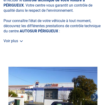
effectuer le
contrôle technique de votre voiture à
PÉRIGUEUX
. Votre centre vous garantit un contrôle de
qualité dans le respect de l’environnement.
Pour connaître l’état de votre véhicule à tout moment,
découvrez les différentes prestations de contrôle technique
du centre
AUTOSUR PÉRIGUEUX
:
Voir plus
• le contrôle technique obligatoire
• la contre-visite
• le contrôle pollution
• le contrôle des véhicules hybrides ou électriques
• le contrôle technique des véhicules GPL/Gaz*
• le contrôle de la Catégorie L (moto, scooter, mobylette, 3
roues, quad, voiturette, voiture sans permis)