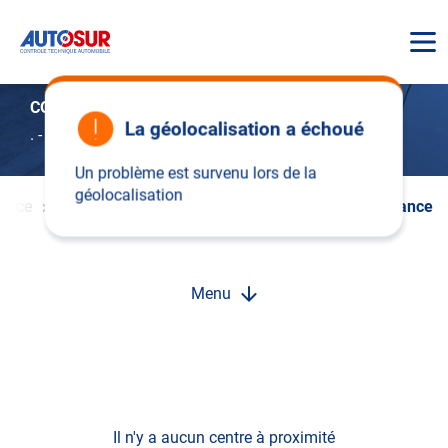
AUTOSUR
CONTROLE TECHNIQUE FORT-DE-FRANCE
La géolocalisation a échoué
.
-
97200 Fort-de-france
Un problème est survenu lors de la
géolocalisation
rance
Fort-De-France
Controle Technique Fort-De-France
Menu
Il n'y a aucun centre à proximité